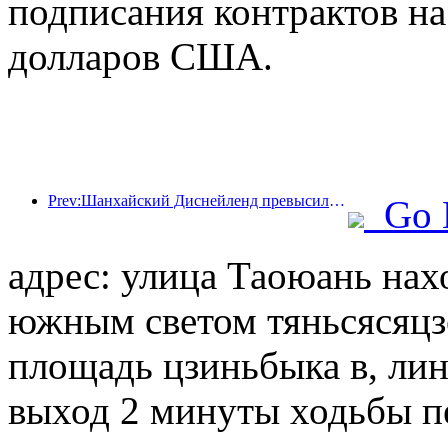
подписания контрактов н
долларов США.
Prev:Шанхайский Диснейленд превысил 100 миллионов посетителей и планирует расшириться за счет открытия четвертого тематического отеля.
Go 
адрес: улица Таоюань нах
южным светом тяньсясяц
площадь цзиньбыка в, лин
выход 2 минуты ходьбы 