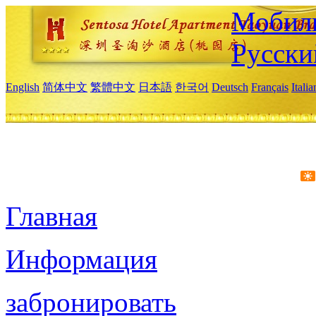
Мобиль
Русски
English
简体中文
繁體中文
日本語
한국어
Deutsch
Français
Itali
Главная
Информация
забронировать