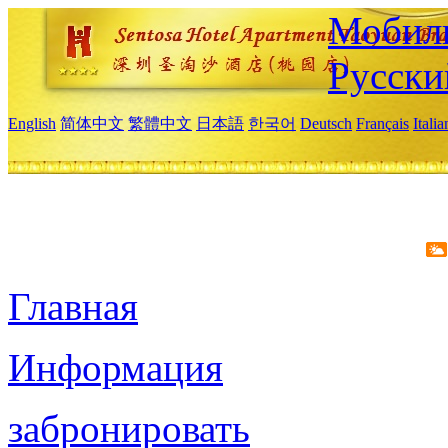
Мобиль
Русски
English
简体中文
繁體中文
日本語
한국어
Deutsch
Français
Itali
Главная
Информация
забронировать