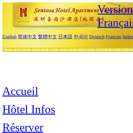
Versio
Françai
English
简体中文
繁體中文
日本語
한국어
Deutsch
Français
Itali
Accueil
Hôtel Infos
Réserver