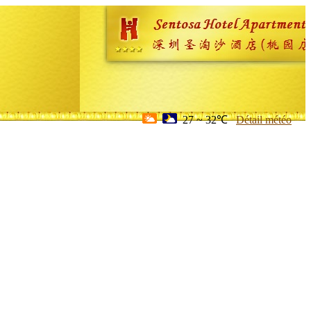
27 ~ 32℃
Détail météo