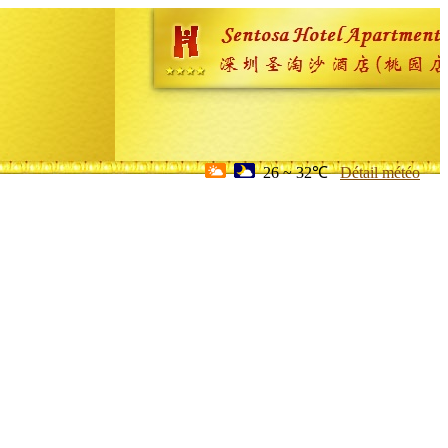
26 ~ 32℃
Détail météo