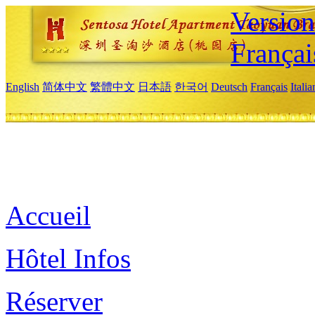
Versio
Françai
English
简体中文
繁體中文
日本語
한국어
Deutsch
Français
Itali
Accueil
Hôtel Infos
Réserver