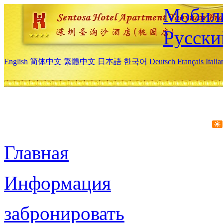
Мобиль
Русски
English
简体中文
繁體中文
日本語
한국어
Deutsch
Français
Itali
Главная
Информация
забронировать