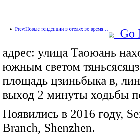
Prev:Новые тенденции в отелях во время Национального дня 2024 года: люди, пережившие нулевые, носят ханьфу и останавливаются в «государственном гостевом доме», чтобы пить чай и изучать каллиграфию, чтобы продемонстрировать культурную уверенность.
Go 
адрес: улица Таоюань нах
южным светом тяньсясяц
площадь цзиньбыка в, лин
выход 2 минуты ходьбы 
Появились в 2016 году, Se
Branch, Shenzhen.