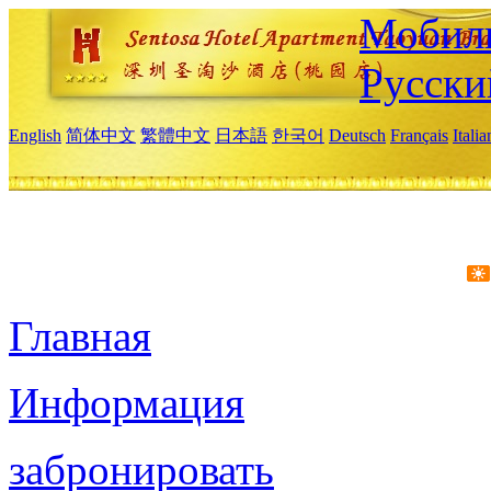
Мобиль
Русски
English
简体中文
繁體中文
日本語
한국어
Deutsch
Français
Itali
Главная
Информация
забронировать