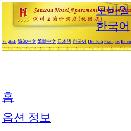
모바일
한국어
English
简体中文
繁體中文
日本語
한국어
Deutsch
Français
Itali
홈
옵션 정보