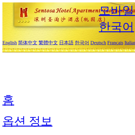
모바일
한국어
English
简体中文
繁體中文
日本語
한국어
Deutsch
Français
Itali
홈
옵션 정보