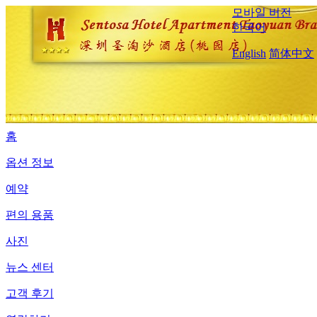
모바일 버전
한국어
English
简体中文
홈
옵션 정보
예약
편의 용품
사진
뉴스 센터
고객 후기