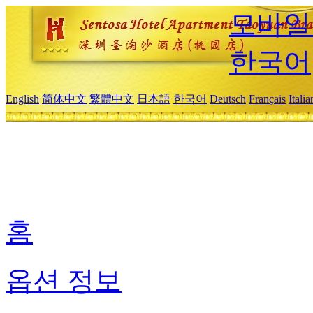
모바일
한국어
English
简体中文
繁體中文
日本語
한국어
Deutsch
Français
Itali
홈
옵션 정보