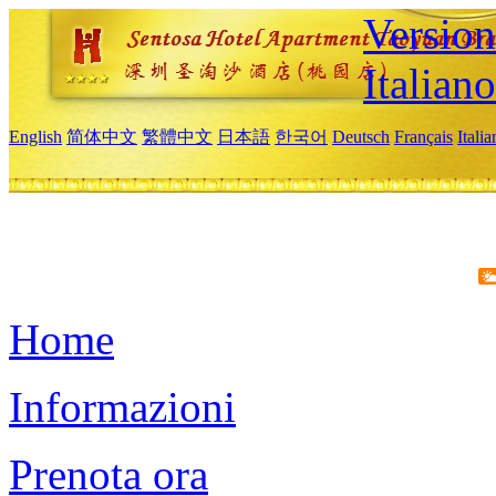
Version
Italiano
English
简体中文
繁體中文
日本語
한국어
Deutsch
Français
Itali
Home
Informazioni
Prenota ora