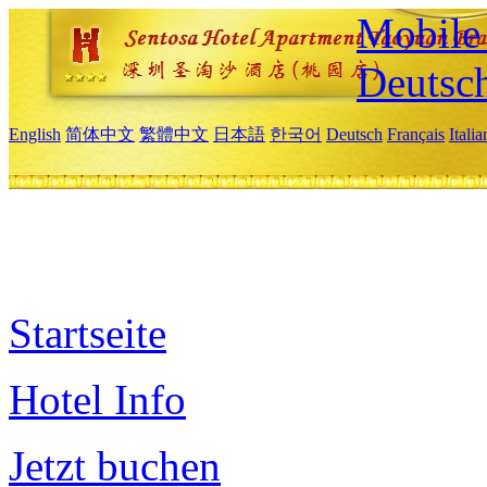
Mobile 
Deutsc
English
简体中文
繁體中文
日本語
한국어
Deutsch
Français
Itali
Startseite
Hotel Info
Jetzt buchen