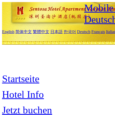
Mobile 
Deutsc
English
简体中文
繁體中文
日本語
한국어
Deutsch
Français
Itali
Startseite
Hotel Info
Jetzt buchen