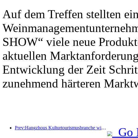
Auf dem Treffen stellten e
Weinmanagementunternehme
SHOW“ viele neue Produkte
aktuellen Marktanforderung
Entwicklung der Zeit Schrit
zunehmend härteren Markt
Prev:Hangzhous Kulturtourismusbranche wird im Jahr 2024 florieren: Der kulturelle Mehrwert übersteigt 340 Milliarden und die Zahl der einreisenden Touristen wird sich verdoppeln
Go 