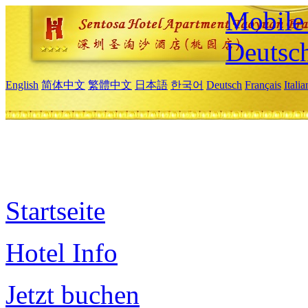
Mobile 
Deutsc
English
简体中文
繁體中文
日本語
한국어
Deutsch
Français
Itali
Startseite
Hotel Info
Jetzt buchen